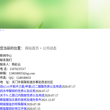
<
>
您当前的位置：
网站首页
>
公司动态
新闻中心
联系我们
联系人：杨彩云
电 话：13476235517
邮箱：1248180033@qq.com
传真：QQ：1248180033
地 址：天门市竟陵街道办事处西龙社区
双((3,4-环氧环己基)甲基)己二酸酯性质以及用途
2026-07-17
四水甲酸铜的性质以及应用
2026-07-17
关于N-乙酰己内酰胺性质以及用途
2026-07-17
赖氨酸加压素的使用及储存条件
2021-12-07
精氨酸盐的特殊酸味
2020-07-30
赖氨酸铜好用又环保
2020-07-15