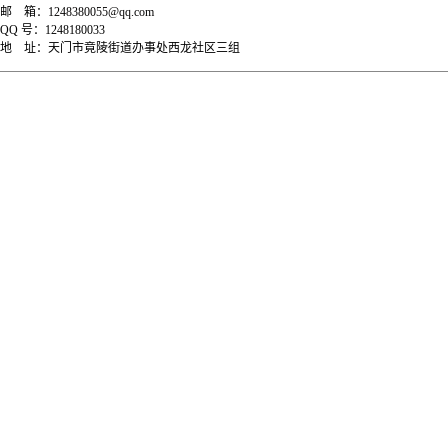
邮
箱：
1248380055@qq.com
QQ
号：
1248180033
地
址：
天门市竟陵街道办事处西龙社区三组