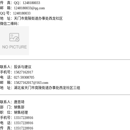
传
真：
QQ：1248180033
邮
箱：
1248180033@qq.com
QQ
号：
1248180033
地
址：
天门市竟陵街道办事处西龙社区
微信二维码：
联系人：
投诉与建议
手机号：
15827162017
电
话：
027-59308705
邮
箱：
15827162017@163.com
地
址：
湖北省天门市竟陵街道办事处西龙社区三组
联系人：
唐思琦
部
门：
销售部
职
位：
销售经理
手机号：
13517220916
电
话：
13517220916
传
真：
13517220916