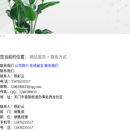
<
>
您当前的位置：
网站首页
>
联系方式
联系我们
公司简介
在线留言
联系我们
联系我们
联系人：杨彩云
电 话：13476235517
邮箱：1248180033@qq.com
传真：QQ：1248180033
地 址：天门市竟陵街道办事处西龙社区
联系人：
杨彩云
部
门：
销售部
职
位：
销售经理
手机号：
13476235517
电
话：
13476235517