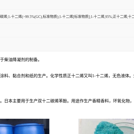
1-12碳烯;1-十二烯(>99.5%(GC),标准物质);1-十二烯[标准物质];1-十二烯,95%;正十二烯
于柴油降凝剂的制备。
剂和纸的生产。化学性质正十二烯又叫1-十二烯，无色液体。熔点-33.6℃，沸
。日本主要用于生产双十二碳烯苯酚。用途作生产香精香料，环氧化物，