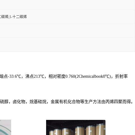
;十二碳烯;1-十二碳烯
点213℃，相对密度0.760(2Chemicalbook0℃)，折射率
硫醇，卤化物，烷基硅烷，金属有机化合物等生产方法由丙烯四聚而得。