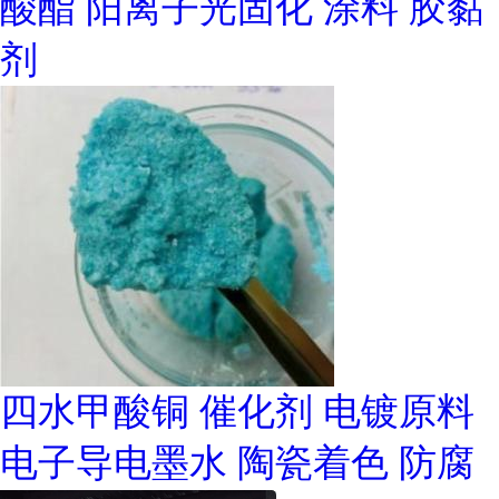
酸酯 阳离子光固化 涂料 胶黏
剂
四水甲酸铜 催化剂 电镀原料
电子导电墨水 陶瓷着色 防腐