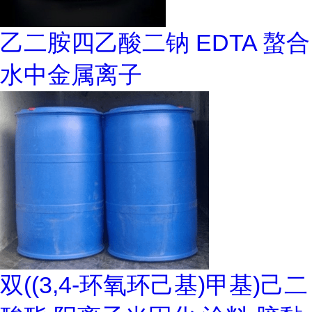
乙二胺四乙酸二钠 EDTA 螯合
水中金属离子
双((3,4-环氧环己基)甲基)己二