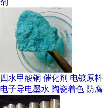
剂
四水甲酸铜 催化剂 电镀原料
电子导电墨水 陶瓷着色 防腐