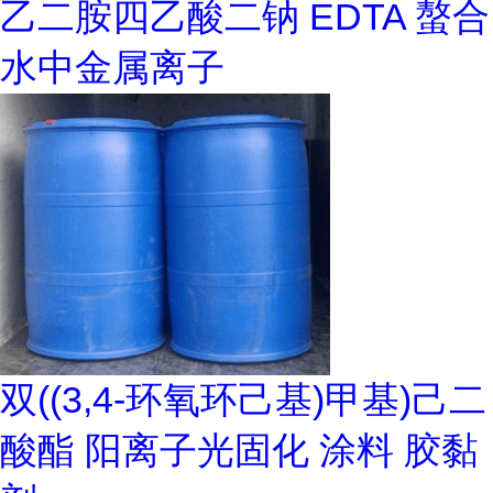
乙二胺四乙酸二钠 EDTA 螯合
水中金属离子
双((3,4-环氧环己基)甲基)己二
酸酯 阳离子光固化 涂料 胶黏