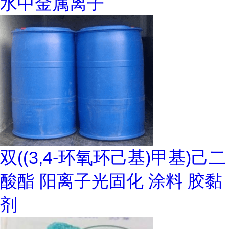
水中金属离子
双((3,4-环氧环己基)甲基)己二
酸酯 阳离子光固化 涂料 胶黏
剂