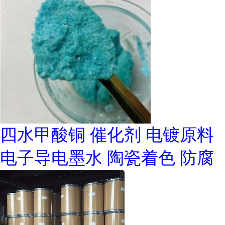
四水甲酸铜 催化剂 电镀原料
电子导电墨水 陶瓷着色 防腐