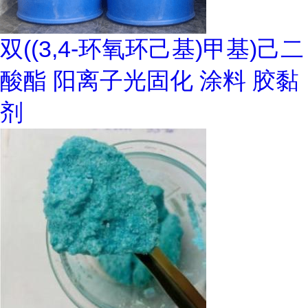
双((3,4-环氧环己基)甲基)己二
酸酯 阳离子光固化 涂料 胶黏
剂