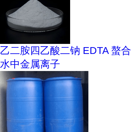
乙二胺四乙酸二钠 EDTA 螯合
水中金属离子