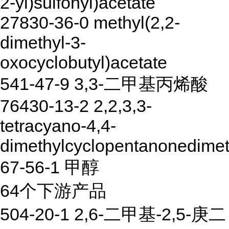
2-yl)sulfonyl)acetate
27830-36-0 methyl(2,2-
dimethyl-3-
oxocyclobutyl)acetate
541-47-9 3,3-二甲基丙烯酸
76430-13-2 2,2,3,3-
tetracyano-4,4-
dimethylcyclopentanonedimet
67-56-1 甲醇
64个下游产品
504-20-1 2,6-二甲基-2,5-庚二