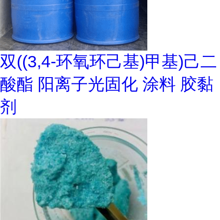
双((3,4-环氧环己基)甲基)己二
酸酯 阳离子光固化 涂料 胶黏
剂