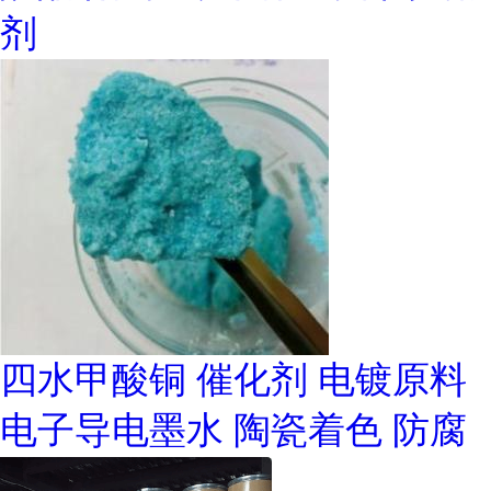
剂
四水甲酸铜 催化剂 电镀原料
电子导电墨水 陶瓷着色 防腐