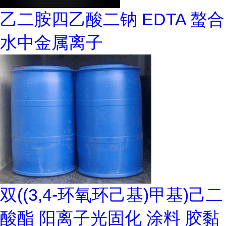
乙二胺四乙酸二钠 EDTA 螯合
水中金属离子
双((3,4-环氧环己基)甲基)己二
酸酯 阳离子光固化 涂料 胶黏