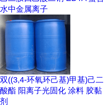
水中金属离子
双((3,4-环氧环己基)甲基)己二
酸酯 阳离子光固化 涂料 胶黏
剂