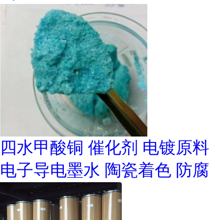
四水甲酸铜 催化剂 电镀原料
电子导电墨水 陶瓷着色 防腐