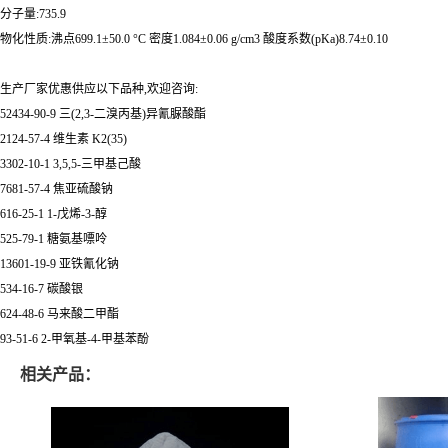
分子量:735.9
物化性质:沸点699.1±50.0 °C 密度1.084±0.06 g/cm3 酸度系数(pKa)8.74±0.10
生产厂家优惠供应以下品种,欢迎咨询:
52434-90-9 三(2,3-二溴丙基)异氰脲酸酯
2124-57-4 维生素 K2(35)
3302-10-1 3,5,5-三甲基己酸
7681-57-4 焦亚硫酸钠
616-25-1 1-戊烯-3-醇
525-79-1 糖氨基嘌呤
13601-19-9 亚铁氰化钠
534-16-7 碳酸银
624-48-6 马来酸二甲酯
93-51-6 2-甲氧基-4-甲基苯酚
相关产品：