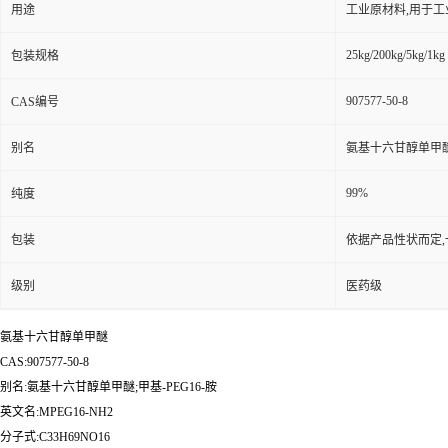
用途
工业原材料,用于
25kg/200kg/5kg/1kg
包装规格
907577-50-8
CAS编号
别名
氨基十六甘醇单甲醚;
99%
纯度
包装
依据产品性状而定,
级别
医药级
氨基十六甘醇单甲醚
CAS:907577-50-8
别名:氨基十六甘醇单甲醚;甲基-PEG16-胺
英文名:MPEG16-NH2
分子式:C33H69NO16