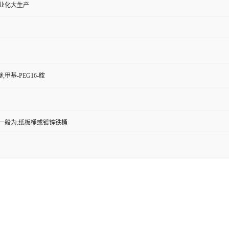
工业化大生产
甲基-PEG16-胺
一般为:纸板桶或镀锌铁桶