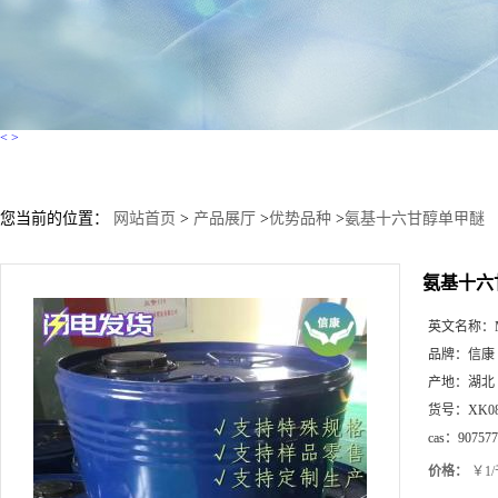
<
>
您当前的位置：
网站首页
>
产品展厅
>
优势品种
>
氨基十六甘醇单甲醚
氨基十六
英文名称：
品牌：
信康
产地：
湖北
货号：
XK0
cas：
907577
价格：
￥1