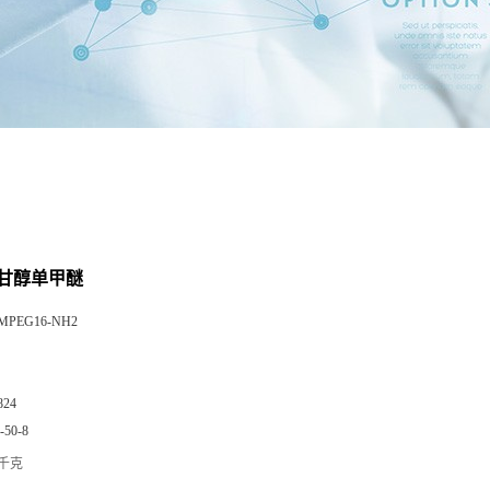
甘醇单甲醚
MPEG16-NH2
824
-50-8
/千克