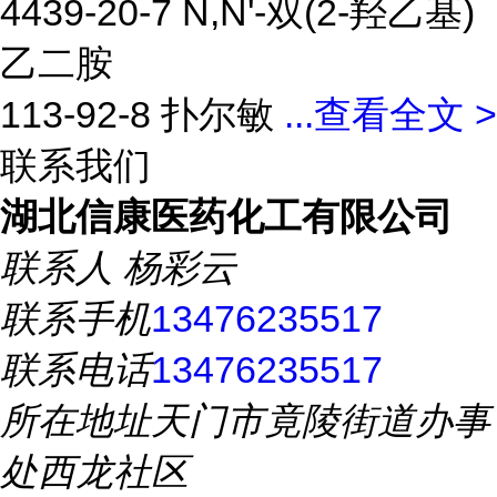
4439-20-7 N,N'-双(2-羟乙基)
乙二胺
113-92-8 扑尔敏
...
查看全文 >
联系我们
湖北信康医药化工有限公司
联系人
杨彩云
联系手机
13476235517
联系电话
13476235517
所在地址
天门市竟陵街道办事
处西龙社区