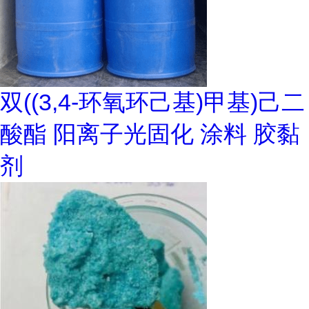
双((3,4-环氧环己基)甲基)己二
酸酯 阳离子光固化 涂料 胶黏
剂