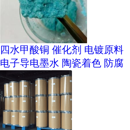
四水甲酸铜 催化剂 电镀原料
电子导电墨水 陶瓷着色 防腐