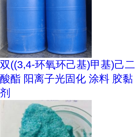
双((3,4-环氧环己基)甲基)己二
酸酯 阳离子光固化 涂料 胶黏
剂