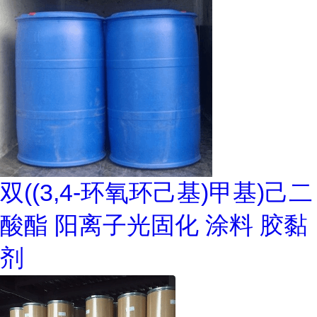
双((3,4-环氧环己基)甲基)己二
酸酯 阳离子光固化 涂料 胶黏
剂