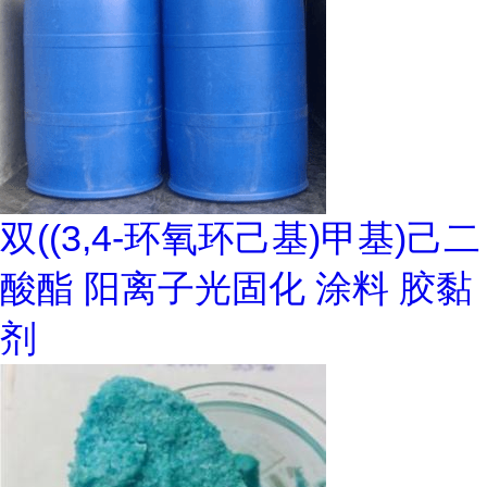
双((3,4-环氧环己基)甲基)己二
酸酯 阳离子光固化 涂料 胶黏
剂