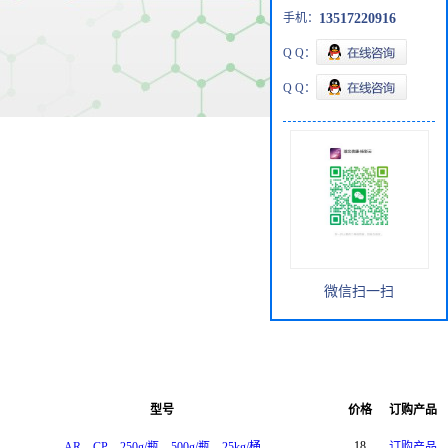
手机：
13517220916
Q Q：
Q Q：
微信扫一扫
型号
价格
订购产品
18
AR、CP、250g/瓶、500g/瓶、25kg/桶
订购产品