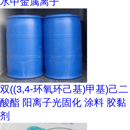
水中金属离子
双((3,4-环氧环己基)甲基)己二
酸酯 阳离子光固化 涂料 胶黏
剂