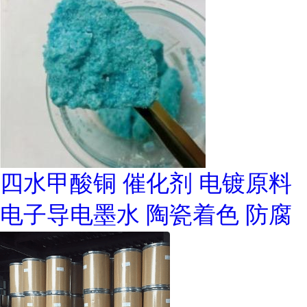
四水甲酸铜 催化剂 电镀原料
电子导电墨水 陶瓷着色 防腐