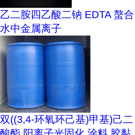
乙二胺四乙酸二钠 EDTA 螯合
水中金属离子
双((3,4-环氧环己基)甲基)己二
酸酯 阳离子光固化 涂料 胶黏