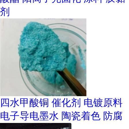
剂
四水甲酸铜 催化剂 电镀原料
电子导电墨水 陶瓷着色 防腐