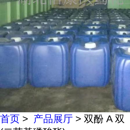
首页
>
产品展厅
> 双酚 A 双