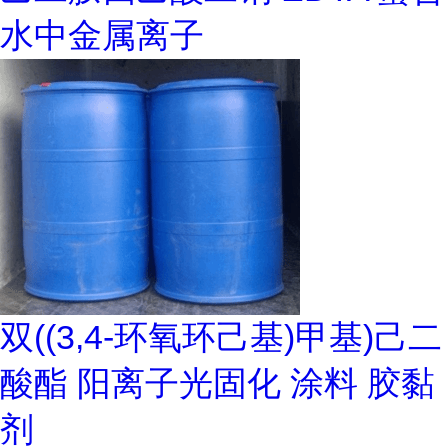
水中金属离子
双((3,4-环氧环己基)甲基)己二
酸酯 阳离子光固化 涂料 胶黏
剂