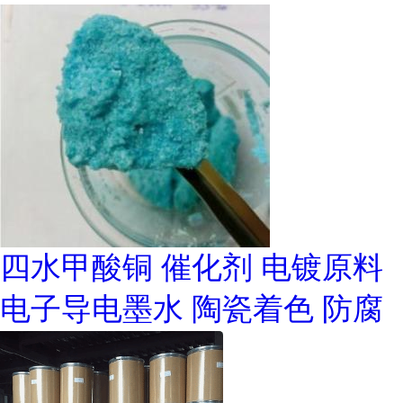
四水甲酸铜 催化剂 电镀原料
电子导电墨水 陶瓷着色 防腐