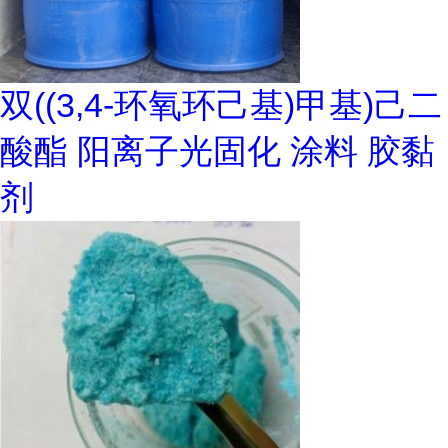
双((3,4-环氧环己基)甲基)己二
酸酯 阳离子光固化 涂料 胶黏
剂