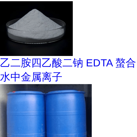
乙二胺四乙酸二钠 EDTA 螯合
水中金属离子