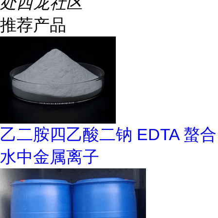
处西龙社区
推荐产品
乙二胺四乙酸二钠 EDTA 螯合
水中金属离子