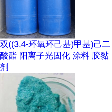
双((3,4-环氧环己基)甲基)己二
酸酯 阳离子光固化 涂料 胶黏
剂