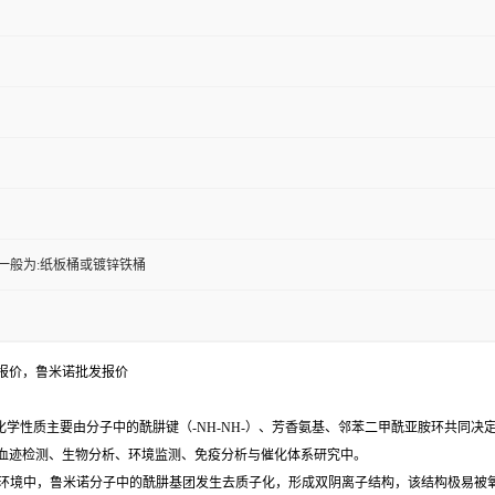
一般为:纸板桶或镀锌铁桶
报价，鲁米诺批发报价
化学性质主要由分子中的酰肼键（-NH-NH-）、芳香氨基、邻苯二甲酰亚胺环共同
血迹检测、生物分析、环境监测、免疫分析与催化体系研究中。
碱性环境中，鲁米诺分子中的酰肼基团发生去质子化，形成双阴离子结构，该结构极易