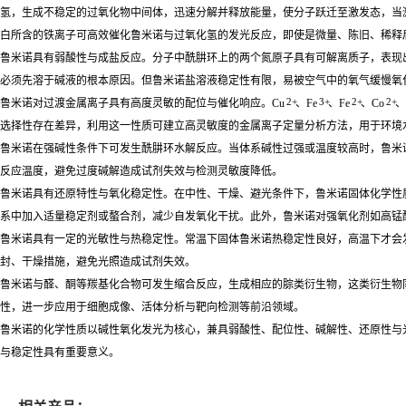
氢，生成不稳定的过氧化物中间体，迅速分解并释放能量，使分子跃迁至激发态，当激
白所含的铁离子可高效催化鲁米诺与过氧化氢的发光反应，即使是微量、陈旧、稀释
鲁米诺具有弱酸性与成盐反应。分子中酰肼环上的两个氮原子具有可解离质子，表现
必须先溶于碱液的根本原因。但鲁米诺盐溶液稳定性有限，易被空气中的氧气缓慢氧
2+
3+
2+
2+
鲁米诺对过渡金属离子具有高度灵敏的配位与催化响应。Cu
、Fe
、Fe
、Co
、
选择性存在差异，利用这一性质可建立高灵敏度的金属离子定量分析方法，用于环境
鲁米诺在强碱性条件下可发生酰肼环水解反应。当体系碱性过强或温度较高时，鲁米
反应温度，避免过度碱解造成试剂失效与检测灵敏度降低。
鲁米诺具有还原特性与氧化稳定性。在中性、干燥、避光条件下，鲁米诺固体化学性
系中加入适量稳定剂或螯合剂，减少自发氧化干扰。此外，鲁米诺对强氧化剂如高锰
鲁米诺具有一定的光敏性与热稳定性。常温下固体鲁米诺热稳定性良好，高温下才会
封、干燥措施，避免光照造成试剂失效。
鲁米诺与醛、酮等羰基化合物可发生缩合反应，生成相应的腙类衍生物，这类衍生物
性，进一步应用于细胞成像、活体分析与靶向检测等前沿领域。
鲁米诺的化学性质以碱性氧化发光为核心，兼具弱酸性、配位性、碱解性、还原性与
与稳定性具有重要意义。