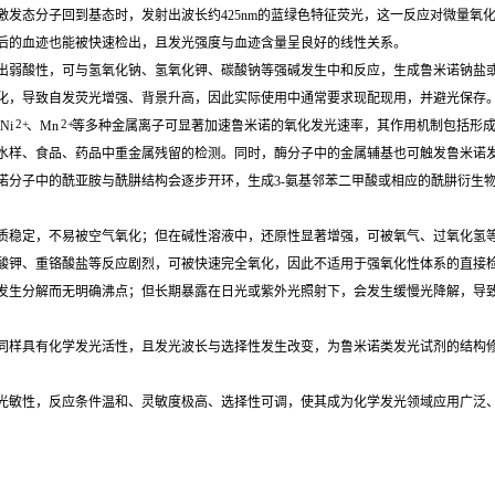
发态分子回到基态时，发射出波长约425nm的蓝绿色特征荧光，这一反应对微量氧
后的血迹也能被快速检出，且发光强度与血迹含量呈良好的线性关系。
出弱酸性，可与氢氧化钠、氢氧化钾、碳酸钠等强碱发生中和反应，生成鲁米诺钠盐
化，导致自发荧光增强、背景升高，因此实际使用中通常要求现配现用，并避光保存
2+
2+
Ni
、Mn
等多种金属离子可显著加速鲁米诺的氧化发光速率，其作用机制包括形
水样、食品、药品中重金属残留的检测。同时，酶分子中的金属辅基也可触发鲁米诺
诺分子中的酰亚胺与酰肼结构会逐步开环，生成3-氨基邻苯二甲酸或相应的酰肼衍生
质稳定，不易被空气氧化；但在碱性溶液中，还原性显著增强，可被氧气、过氧化氢
酸钾、重铬酸盐等反应剧烈，可被快速完全氧化，因此不适用于强氧化性体系的直接
发生分解而无明确沸点；但长期暴露在日光或紫外光照射下，会发生缓慢光降解，导
同样具有化学发光活性，且发光波长与选择性发生改变，为鲁米诺类发光试剂的结构
光敏性，反应条件温和、灵敏度极高、选择性可调，使其成为化学发光领域应用广泛