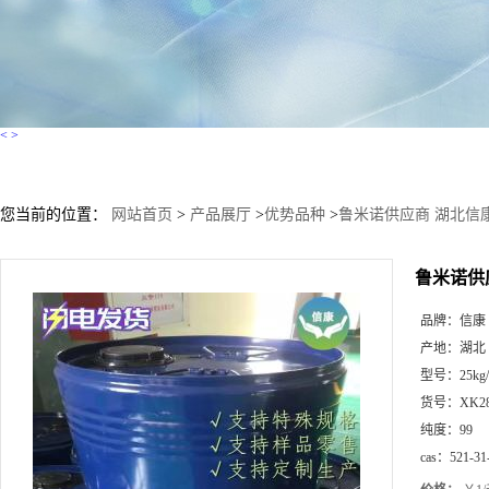
<
>
您当前的位置：
网站首页
>
产品展厅
>
优势品种
>
鲁米诺供应商 湖北信
鲁米诺供
品牌：
信康
产地：
湖北
型号：
25kg
货号：
XK2
纯度：
99
cas：
521-31