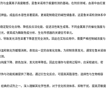
化剂与金属离子高度敏感，是鲁米诺用于痕量检测的基础。在刑侦领域，血液中血红蛋
或钾盐。成盐后水溶性显著提高，更易配制稳定的碱性储备液，这是鲁米诺检测体系中
。
成稳定配位化合物、降低反应活化能、促进活性氧生成等。不同金属离子的催化强度与
发光，使其成为酶联免疫分析、生化传感器的关键信号单元。
物，导致发光活性显著下降甚至完全消失。因此在实际应用中，需要严格控制碱浓度与
等温和氧化剂缓慢消耗，表现出一定的自氧化现象。为抑制背景发光，通常在鲁米诺体
检测。
致纯度下降、颜色加深、发光效率降低。因此在储存与使用过程中，应采取避光、密
修饰与功能拓展提供了路径。通过衍生化反应，可提高其脂溶性、选择性与生物相容
、经典的试剂之一。深入理解其化学性质，对于优化检测体系、抑制干扰、提高灵敏度