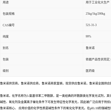
用途
用于工业化大生产
25kg/1kg/200kg
包装规格
521-31-3
CAS编号
99%
纯度
别名
鲁米诺
包装
依据产品性状而定,
级别
医药级
鲁米诺供货商，鲁米诺供应商，鲁米诺商家直销，现货供应鲁米诺，鲁米诺全国供应
鲁米诺，化学名称为3-氨基邻苯二甲酰肼，是一类经典的环酰肼类化学发光试剂，其
碱性、氧化剂及金属离子催化条件下可发生特征性化学发光，因此被广泛应用于刑侦
鲁米诺核心、 应用价值的化学性质是碱性条件下的氧化化学发光。在pH≥10的强