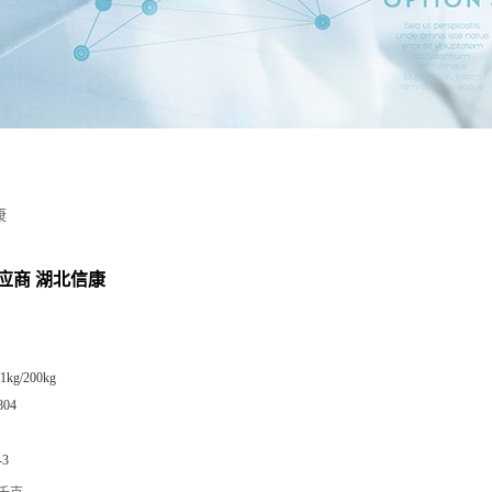
康
应商 湖北信康
/1kg/200kg
804
-3