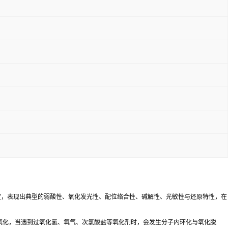
决定，表现出典型的弱酸性、氧化发光性、配位络合性、碱解性、光敏性与还原特性，在
被氧化，当遇到过氧化氢、氧气、次氯酸盐等氧化剂时，会发生分子内环化与氧化脱