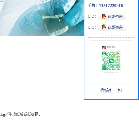
手机：
13517220916
Q Q：
Q Q：
微信扫一扫
25kg／牛皮纸袋或纸板桶，