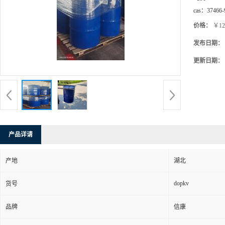
cas：
37466-
价格：
￥12
发布日期：
更新日期：
产品详请
产地
湖北
dopkv
货号
品牌
信康