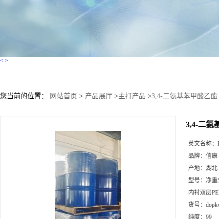
<
>
您当前的位置：
网站首页
>
产品展厅
>
主打产品
>
3,4-二氨基苯甲酸乙酯
3,4-二
英文名称：
品牌：
信康
产地：
湖北
型号：
净重
内衬双层P
货号：
dopk
纯度：
99