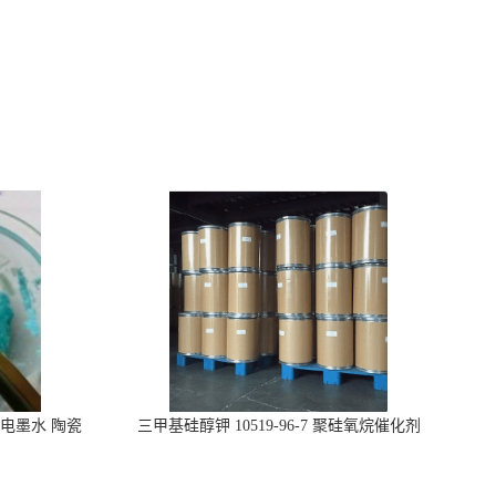
电墨水 陶瓷
三甲基硅醇钾 10519-96-7 聚硅氧烷催化剂