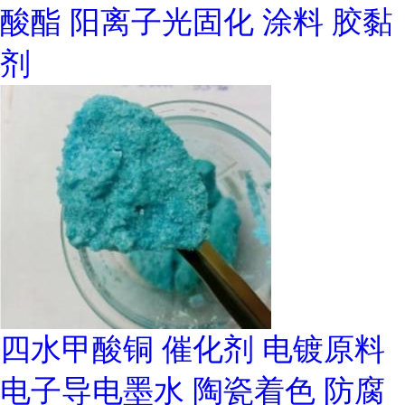
酸酯 阳离子光固化 涂料 胶黏
剂
四水甲酸铜 催化剂 电镀原料
电子导电墨水 陶瓷着色 防腐