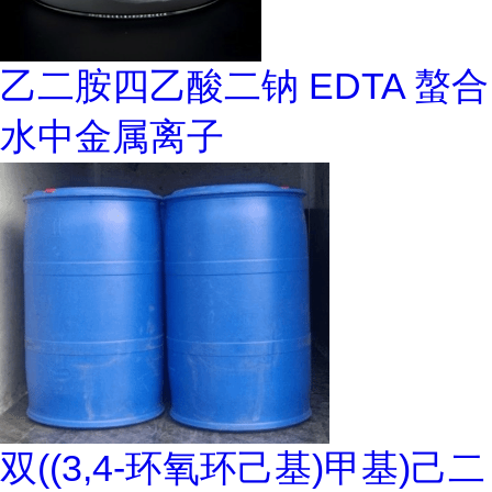
乙二胺四乙酸二钠 EDTA 螯合
水中金属离子
双((3,4-环氧环己基)甲基)己二