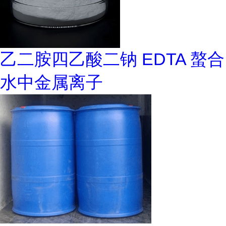
乙二胺四乙酸二钠 EDTA 螯合
水中金属离子