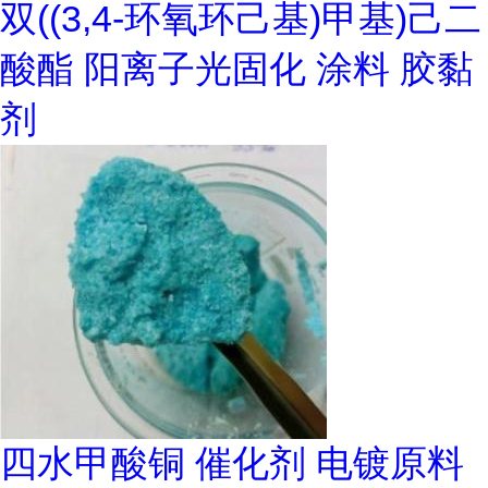
双((3,4-环氧环己基)甲基)己二
酸酯 阳离子光固化 涂料 胶黏
剂
四水甲酸铜 催化剂 电镀原料