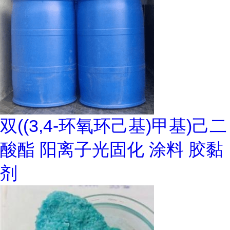
双((3,4-环氧环己基)甲基)己二
酸酯 阳离子光固化 涂料 胶黏
剂