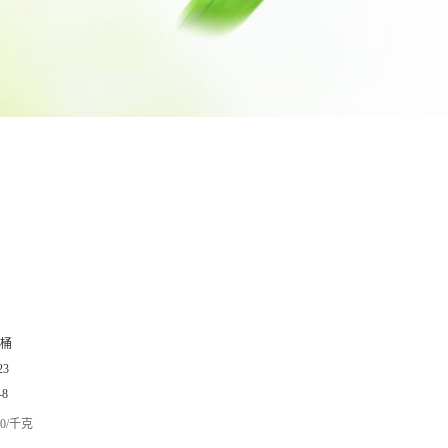
/桶
23
-8
0/千克