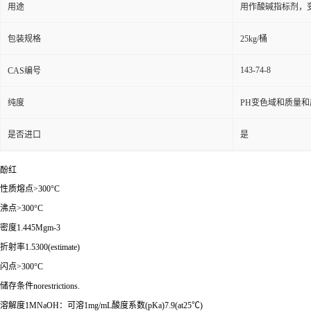
用途
用作酸碱指标剂，变色
包装规格
25kg/桶
143-74-8
CAS编号
纯度
PH变色域和质量
是否进口
是
酚红
性质熔点>300°C
沸点>300°C
密度1.445Mgm-3
折射率1.5300(estimate)
闪点>300°C
储存条件norestrictions.
溶解度1MNaOH：可溶1mg/mL酸度系数(pKa)7.9(at25℃)