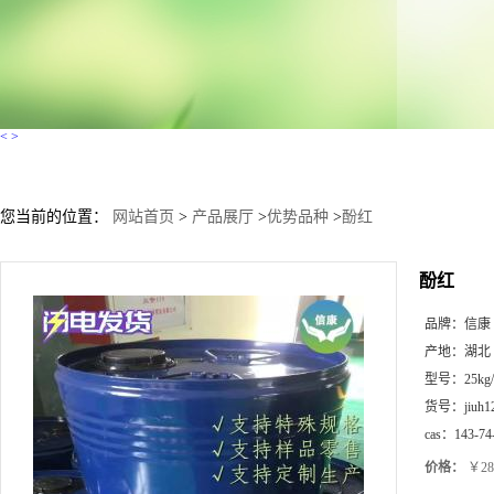
<
>
您当前的位置：
网站首页
>
产品展厅
>
优势品种
>
酚红
酚红
品牌：
信康
产地：
湖北
型号：
25kg
货号：
jiuh1
cas：
143-74
价格：
￥28