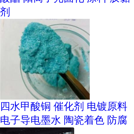
剂
四水甲酸铜 催化剂 电镀原料
电子导电墨水 陶瓷着色 防腐