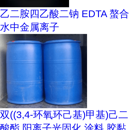
乙二胺四乙酸二钠 EDTA 螯合
水中金属离子
双((3,4-环氧环己基)甲基)己二
酸酯 阳离子光固化 涂料 胶黏