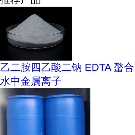
乙二胺四乙酸二钠 EDTA 螯合
水中金属离子