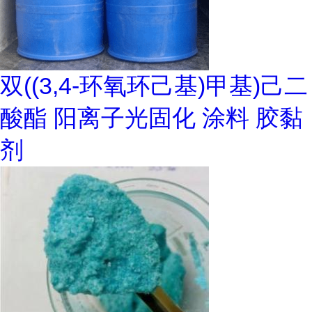
双((3,4-环氧环己基)甲基)己二
酸酯 阳离子光固化 涂料 胶黏
剂