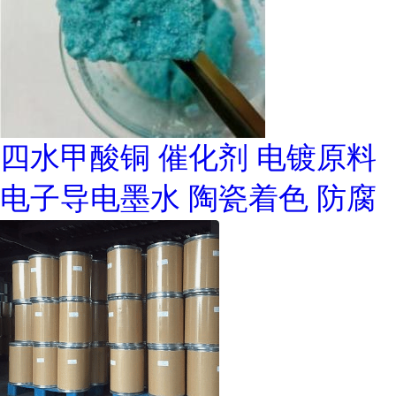
四水甲酸铜 催化剂 电镀原料
电子导电墨水 陶瓷着色 防腐