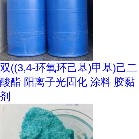
双((3,4-环氧环己基)甲基)己二
酸酯 阳离子光固化 涂料 胶黏
剂