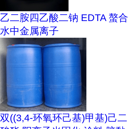
乙二胺四乙酸二钠 EDTA 螯合
水中金属离子
双((3,4-环氧环己基)甲基)己二