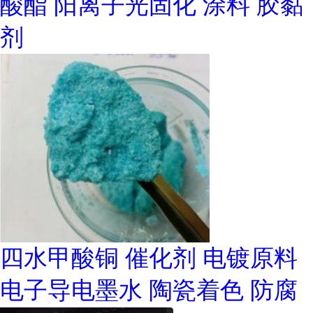
酸酯 阳离子光固化 涂料 胶黏
剂
四水甲酸铜 催化剂 电镀原料
电子导电墨水 陶瓷着色 防腐