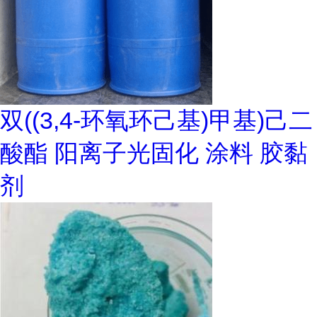
双((3,4-环氧环己基)甲基)己二
酸酯 阳离子光固化 涂料 胶黏
剂