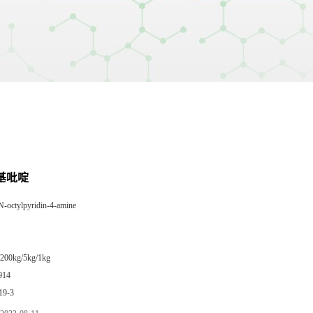
氨基吡啶
N-octylpyridin-4-amine
/200kg/5kg/1kg
914
19-3