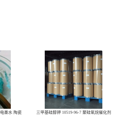
电墨水 陶瓷
三甲基硅醇钾 10519-96-7 聚硅氧烷催化剂