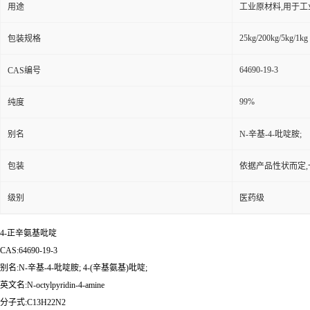
用途
工业原材料,用于
25kg/200kg/5kg/1kg
包装规格
64690-19-3
CAS编号
99%
纯度
别名
N-辛基-4-吡啶胺;
包装
依据产品性状而定,
级别
医药级
4-正辛氨基吡啶
CAS:64690-19-3
别名:N-辛基-4-吡啶胺; 4-(辛基氨基)吡啶;
英文名:N-octylpyridin-4-amine
分子式:C13H22N2