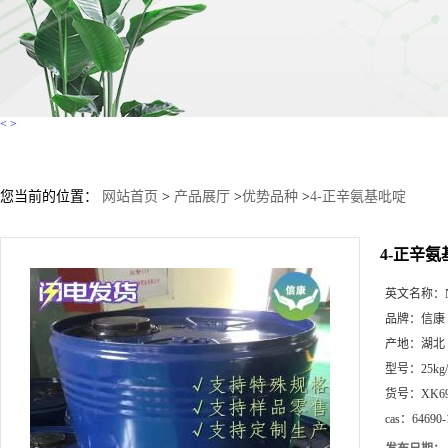
<
>
您当前的位置：
网站首页
>
产品展厅
>
优势品种
>
4-正辛氨基吡啶
4-正辛
英文名称：
品牌：
信康
产地：
湖北
型号：
25kg
货号：
XK6
cas：
64690-