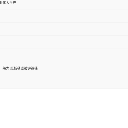
工业化大生产
一般为:纸板桶或镀锌铁桶