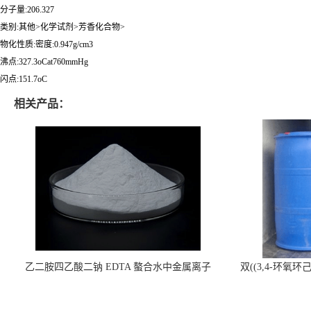
分子量:206.327
类别:其他>化学试剂>芳香化合物>
物化性质:密度:0.947g/cm3
沸点:327.3oCat760mmHg
闪点:151.7oC
相关产品：
乙二胺四乙酸二钠 EDTA 螯合水中金属离子
双((3,4-环氧