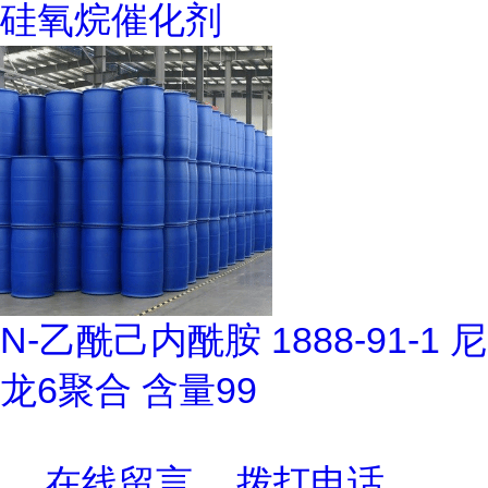
硅氧烷催化剂
N-乙酰己内酰胺 1888-91-1 尼
龙6聚合 含量99
在线留言
拨打电话