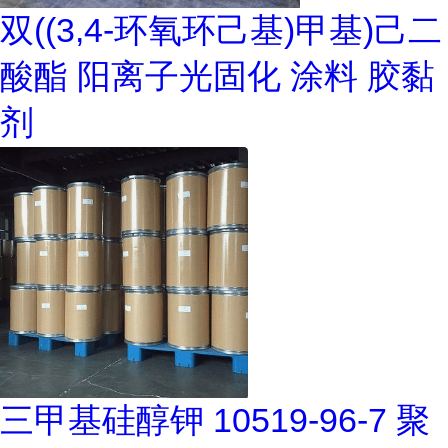
双((3,4-环氧环己基)甲基)己二
酸酯 阳离子光固化 涂料 胶黏
剂
三甲基硅醇钾 10519-96-7 聚