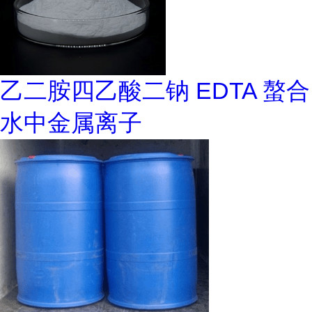
乙二胺四乙酸二钠 EDTA 螯合
水中金属离子