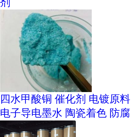
剂
四水甲酸铜 催化剂 电镀原料
电子导电墨水 陶瓷着色 防腐