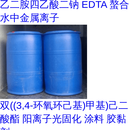
乙二胺四乙酸二钠 EDTA 螯合
水中金属离子
双((3,4-环氧环己基)甲基)己二
酸酯 阳离子光固化 涂料 胶黏