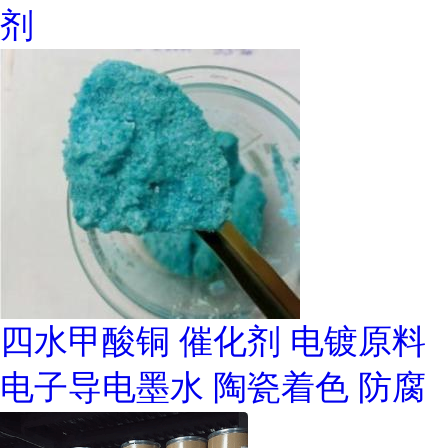
剂
四水甲酸铜 催化剂 电镀原料
电子导电墨水 陶瓷着色 防腐