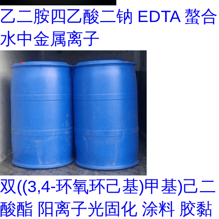
乙二胺四乙酸二钠 EDTA 螯合
水中金属离子
双((3,4-环氧环己基)甲基)己二
酸酯 阳离子光固化 涂料 胶黏