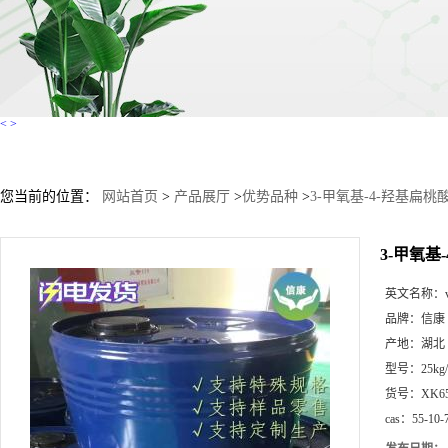
<
>
您当前的位置：
网站首页
>
产品展厅
>
优势品种
>
3-甲氧基-4-羟基扁桃
3-甲氧基
英文名称：
品牌：
信康
产地：
湖北
型号：
25kg
货号：
XK6
cas：
55-10-