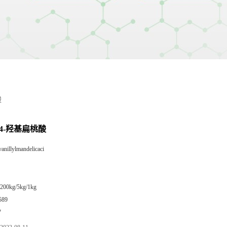
酸
-4-羟基扁桃酸
vanillylmandelicaci
/200kg/5kg/1kg
589
7