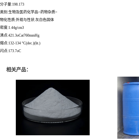
分子量:198.173
类别:生物及医药化学品>药物杂质>
物化性质:外观与性状:灰白色固体
密度:1.44g/cm3
沸点:421.3oCat760mmHg
熔点:132-134 °C(dec.)(lit.)
闪点:173.7oC
相关产品：