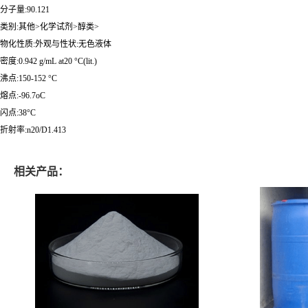
分子量:90.121
类别:其他>化学试剂>醇类>
物化性质:外观与性状:无色液体
密度:0.942 g/mL at20 °C(lit.)
沸点:150-152 °C
熔点:-96.7oC
闪点:38°C
折射率:n20/D1.413
相关产品：