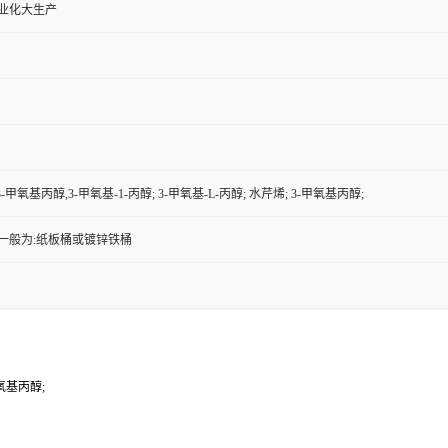
工业化大生产
3-甲氧基丙醇,3-甲氧基-1-丙醇; 3-甲氧基-L-丙醇; 水芹烯; 3-甲氧基丙醇;
一般为:纸板桶或镀锌铁桶
甲氧基丙醇;