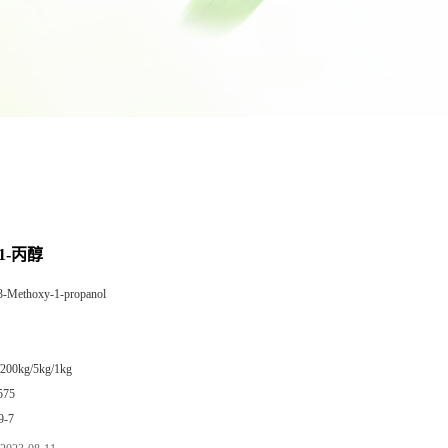
1-丙醇
3-Methoxy-1-propanol
/200kg/5kg/1kg
575
9-7