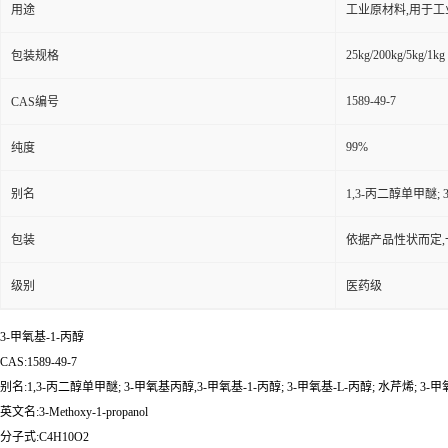
用途
工业原材料,用于
25kg/200kg/5kg/1kg
包装规格
1589-49-7
CAS编号
99%
纯度
别名
1,3-丙二醇单甲醚; 
包装
依据产品性状而定,
级别
医药级
3-甲氧基-1-丙醇
CAS:1589-49-7
别名:1,3-丙二醇单甲醚; 3-甲氧基丙醇,3-甲氧基-1-丙醇; 3-甲氧基-L-丙醇; 水芹烯; 3-
英文名:3-Methoxy-1-propanol
分子式:C4H10O2