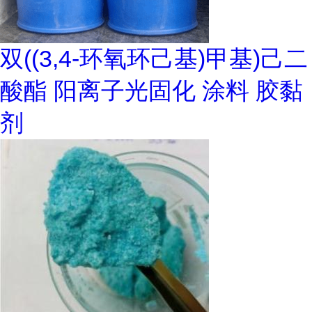
双((3,4-环氧环己基)甲基)己二
酸酯 阳离子光固化 涂料 胶黏
剂