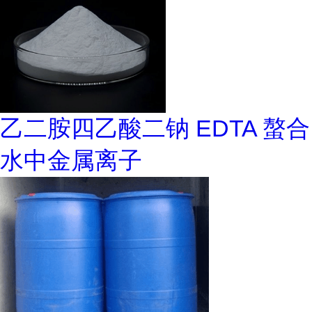
乙二胺四乙酸二钠 EDTA 螯合
水中金属离子