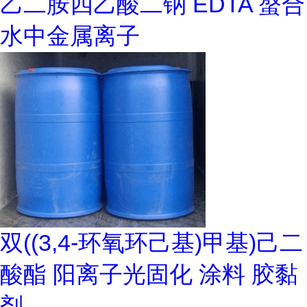
乙二胺四乙酸二钠 EDTA 螯合
水中金属离子
双((3,4-环氧环己基)甲基)己二
酸酯 阳离子光固化 涂料 胶黏
剂