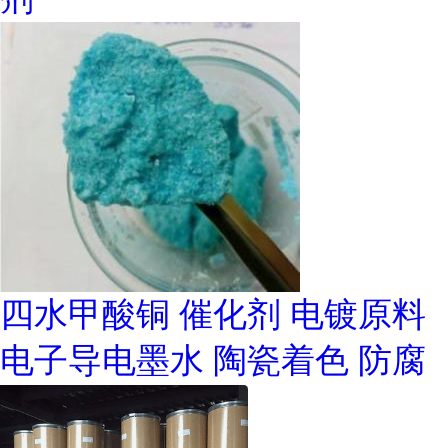
四水甲酸铜 催化剂 电镀原料
电子导电墨水 陶瓷着色 防腐