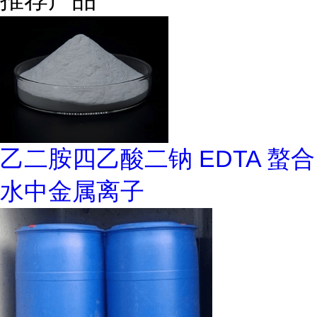
乙二胺四乙酸二钠 EDTA 螯合
水中金属离子