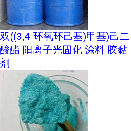
双((3,4-环氧环己基)甲基)己二
酸酯 阳离子光固化 涂料 胶黏
剂