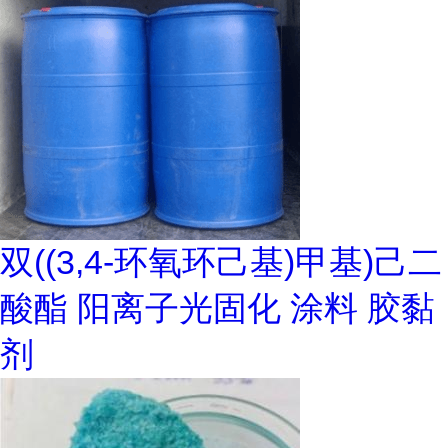
双((3,4-环氧环己基)甲基)己二
酸酯 阳离子光固化 涂料 胶黏
剂