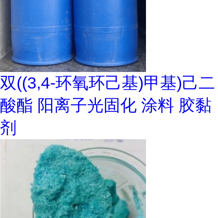
双((3,4-环氧环己基)甲基)己二
酸酯 阳离子光固化 涂料 胶黏
剂