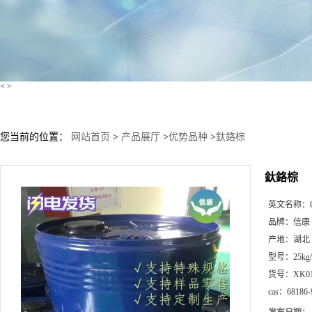
<
>
您当前的位置：
网站首页
>
产品展厅
>
优势品种
>
釱鉻棕
釱鉻棕
英文名称：
品牌：
信康
产地：
湖北
型号：
25kg
货号：
XK0
cas：
68186-