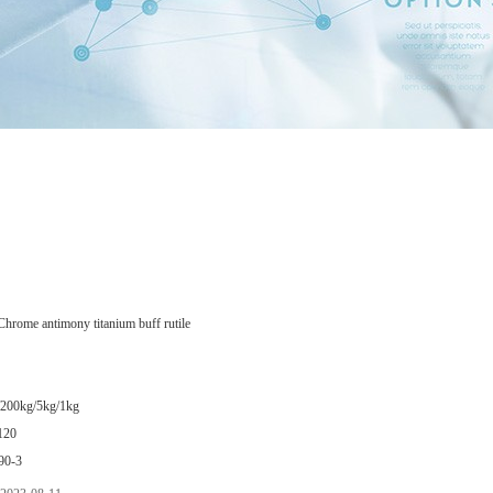
Chrome antimony titanium buff rutile
/200kg/5kg/1kg
120
90-3