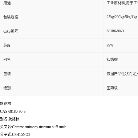
用途
工业原材料,用于
25kg/200kg/5kg/1kg
包装规格
68186-90-3
CAS编号
99%
纯度
别名
釱鉻棕
包装
依据产品性状而定,
级别
医药级
釱鉻棕
CAS:68186-90-3
别名:釱鉻棕
英文名:Chrome antimony titanium buff rutile
分子式:C7H15NO2