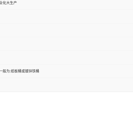
工业化大生产
一般为:纸板桶或镀锌铁桶