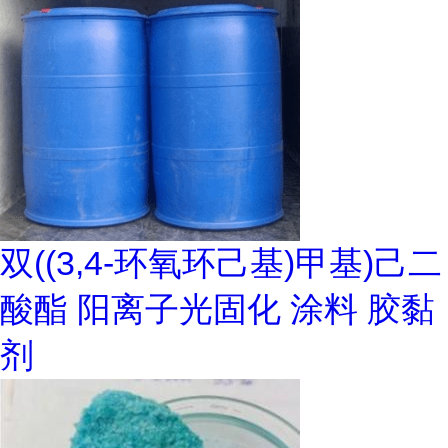
双((3,4-环氧环己基)甲基)己二
酸酯 阳离子光固化 涂料 胶黏
剂