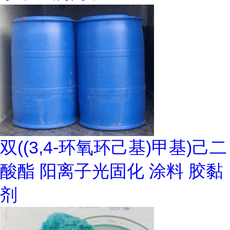
双((3,4-环氧环己基)甲基)己二
酸酯 阳离子光固化 涂料 胶黏
剂