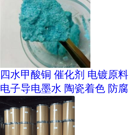
四水甲酸铜 催化剂 电镀原料
电子导电墨水 陶瓷着色 防腐