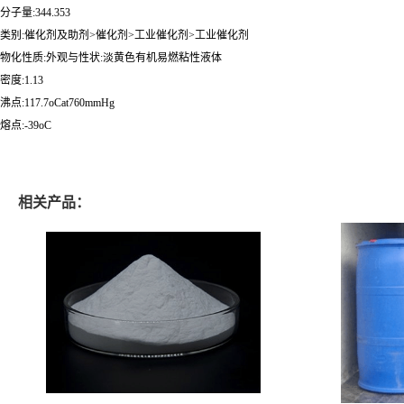
分子量:344.353
类别:催化剂及助剂>催化剂>工业催化剂>工业催化剂
物化性质:外观与性状:淡黄色有机易燃粘性液体
密度:1.13
沸点:117.7oCat760mmHg
熔点:-39oC
相关产品：