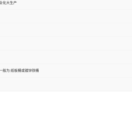
工业化大生产
一般为:纸板桶或镀锌铁桶