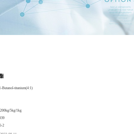
酯
1-Butanol-titanium(4:1)
/200kg/5kg/1kg
039
6-2