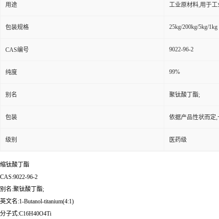
用途
工业原材料,用于
25kg/200kg/5kg/1kg
包装规格
9022-96-2
CAS编号
99%
纯度
别名
聚钛酸丁酯;
包装
依据产品性状而定,
级别
医药级
缩钛酸丁酯
CAS:9022-96-2
别名:聚钛酸丁酯;
英文名:1-Butanol-titanium(4:1)
分子式:C16H40O4Ti