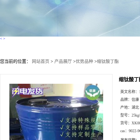
<
>
您当前的位置：
网站首页
>
产品展厅
>
优势品种
>
缩钛酸丁酯
缩钛酸丁
英文名称：
品牌：
信康
产地：
湖北
型号：
25kg
货号：
XK0
cas：
9022-9