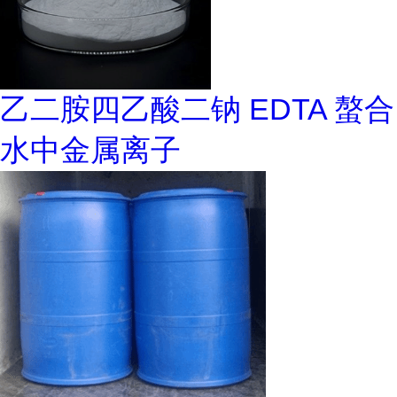
乙二胺四乙酸二钠 EDTA 螯合
水中金属离子