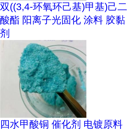
双((3,4-环氧环己基)甲基)己二
酸酯 阳离子光固化 涂料 胶黏
剂
四水甲酸铜 催化剂 电镀原料