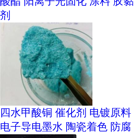
酸酯 阳离子光固化 涂料 胶黏
剂
四水甲酸铜 催化剂 电镀原料
电子导电墨水 陶瓷着色 防腐