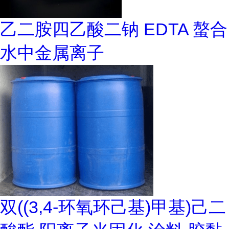
乙二胺四乙酸二钠 EDTA 螯合
水中金属离子
双((3,4-环氧环己基)甲基)己二