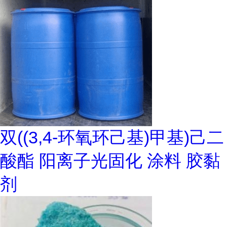
双((3,4-环氧环己基)甲基)己二
酸酯 阳离子光固化 涂料 胶黏
剂